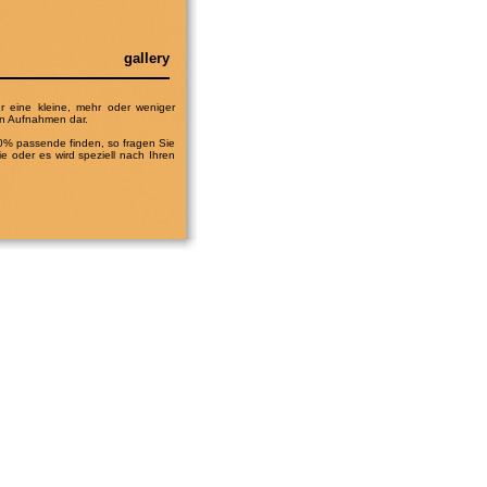
gallery
ur eine kleine, mehr oder weniger
en Aufnahmen dar.
100% passende finden, so fragen Sie
e oder es wird speziell nach Ihren