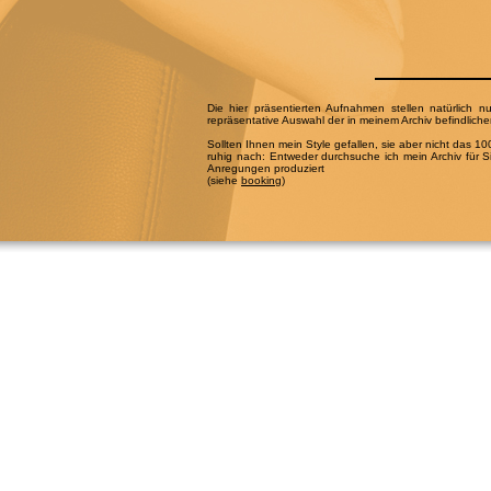
Die hier präsentierten Aufnahmen stellen natürlich n
repräsentative Auswahl der in meinem Archiv befindlich
Sollten Ihnen mein Style gefallen, sie aber nicht das 
ruhig nach: Entweder durchsuche ich mein Archiv für Si
Anregungen produziert
(siehe
booking
)